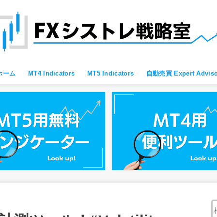
ホーム
MT4 Indicators
MT5 Indicators
自動売買 Expert Adviso
MT4 すべて
MT4 便利ツール
MT4 Oscillator
MT4 Moving Average
MT4 Fibonacci
MT4 Bollinger Bands
MT4 レジサポ・トレンドライン
MT4 ブレイクアウト向け
MT4 スキャルピング向け
MT4 通貨強弱
MT4 プライスアクション向け