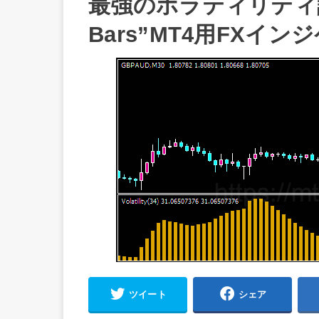
最強のボラティリティ計測ツ
Bars”MT4用FXイ
ツイート
シェア