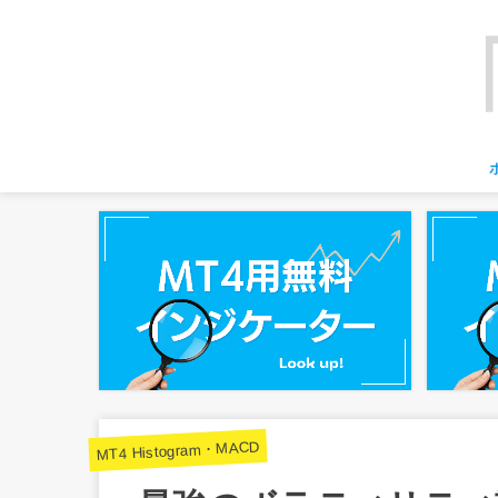
MT4 Histogram・MACD