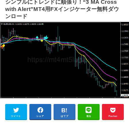
シンプルにトレンドに順張り！“3 MA Cross
with Alert”MT4用FXインジケーター無料ダウ
ンロード
ツイート
シェア
はてブ
送る
Pocket