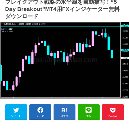
ブレイクアウト戦略の水平線を自動描写！“5
Day Breakout”MT4用FXインジケーター無料
ダウンロード
ツイート
シェア
はてブ
送る
Pocket