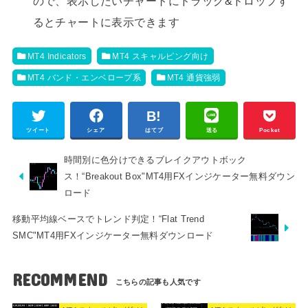
ので、表示したいチャートにドラッグ&ドロップす
るとチャートに表示できます
MT4 Indicators
MT4 スキャルピング向け
MT4 バンド・エンベロープ系
MT4 通貨強弱
ツイート
シェア
はてブ
送る
Pocket
時間別に色分けできるブレイクアウトボック
ス！“Breakout Box"MT4用FXインジケーター無料ダウン
ロード
移動平均線ベースでトレンド判定！“Flat Trend
SMC"MT4用FXインジケーター無料ダウンロード
RECOMMEND