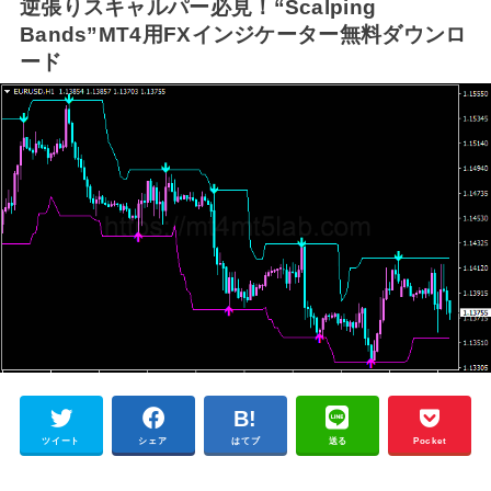
逆張りスキャルパー必見！“Scalping
Bands”MT4用FXインジケーター無料ダウンロ
ード
ツイート
シェア
はてブ
送る
Pocket