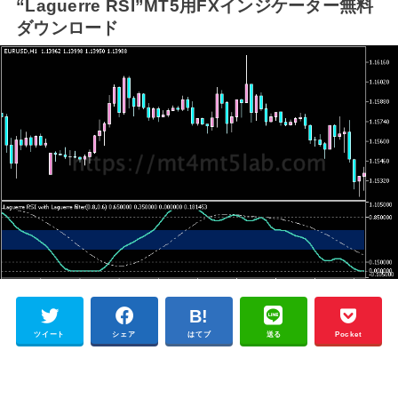
“Laguerre RSI”MT5用FXインジケーター無料
ダウンロード
ツイート
シェア
はてブ
送る
Pocket