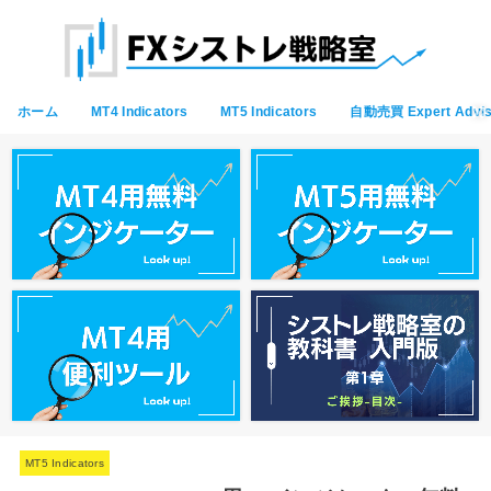
ホーム
MT4 Indicators
MT5 Indicators
自動売買 Expert Advis
MT5 Indicators