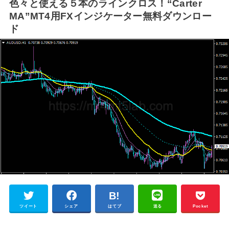
色々と使える５本のラインクロス！“Carter
MA”MT4用FXインジケーター無料ダウンロー
ド
ツイート
シェア
はてブ
送る
Pocket