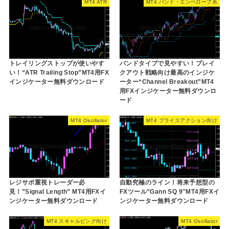
MT4 ATR
MT4 バンド・エンベロープ系
トレイリングストップが使いやす
バンドタイプで見やすい！ブレイ
い！“ATR Trailing Stop”MT4用FX
クアウト戦略向け最高のインジケ
インジケーター無料ダウンロード
ーター“Channel Breakout”MT4
用FXインジケーター無料ダウンロ
ード
MT4 Oscillator
MT4 プライスアクション向け
レジサポ重視トレーダー必
自動究極のライン！将来予想型の
見！”Signal Length” MT4用FXイ
FXツール”Gann SQ 9″MT4用FXイ
ンジケーター無料ダウンロード
ンジケーター無料ダウンロード
MT4 スキャルピング向け
MT4 Oscillator