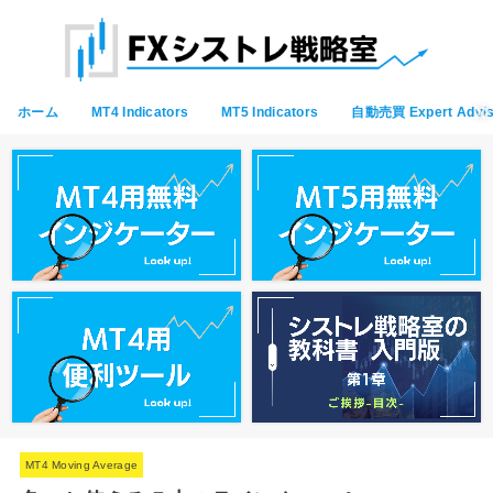
ホーム
MT4 Indicators
MT5 Indicators
自動売買 Expert Advis
MT4 Moving Average