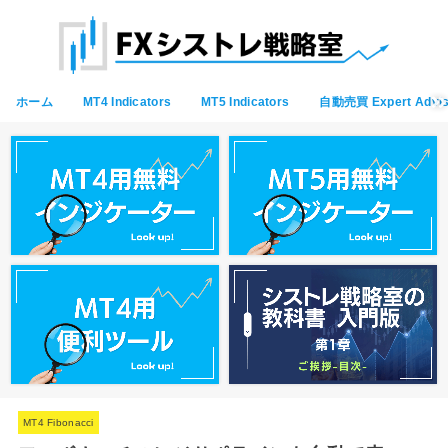
ホーム
MT4 Indicators
MT5 Indicators
自動売買 Expert Advis
MT4 Fibonacci