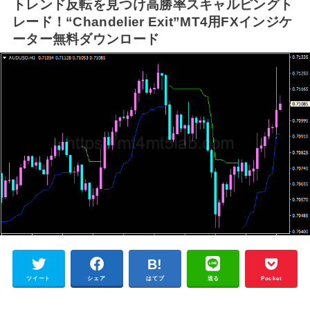
トレンド反転を見つけ高勝率スキャルピングト
レード！“Chandelier Exit”MT4用FXインジケ
ーター無料ダウンロード
ツイート
シェア
はてブ
送る
Pocket