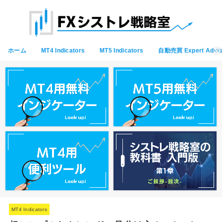
ホーム
MT4 Indicators
MT5 Indicators
自動売買 Expert Advis
MT4 Indicators